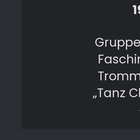
1
Gruppe
Faschi
Tromme
„Tanz C