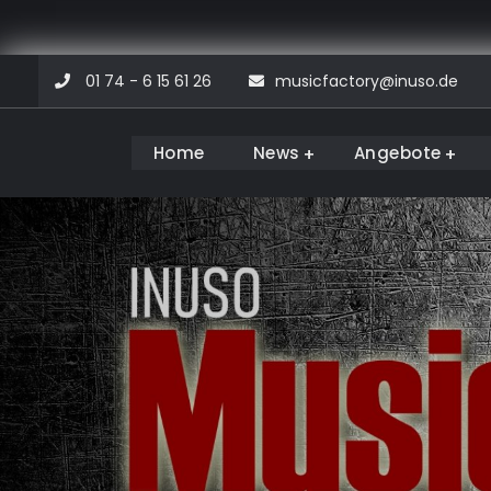
Skip
01 74 - 6 15 61 26
musicfactory@inuso.de
to
content
Home
News
Angebote
Musicfactory