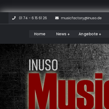
Skip
01 74 - 6 15 61 26
musicfactory@inuso.de
to
content
Home
News
Angebote
Musicfactory