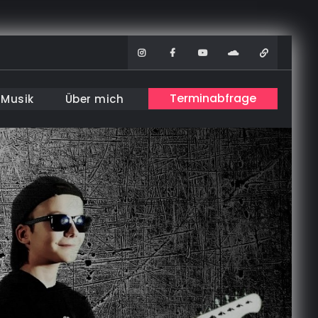
Instagram
Facebook
Youtube
Soundcloud
WhatsAp
Terminabfrage
Musik
Über mich