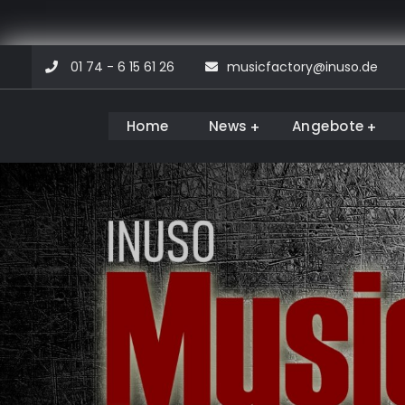
Skip
01 74 - 6 15 61 26
musicfactory@inuso.de
to
content
Home
News
Angebote
Musicfactory