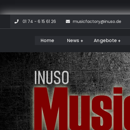
Skip
01 74 - 6 15 61 26
musicfactory@inuso.de
to
content
Home
News
Angebote
Musicfactory