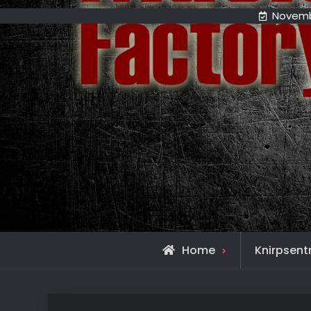
Novemb
Home
Knirpsentr