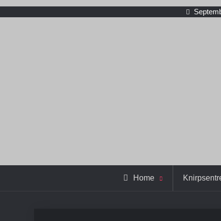
Septemb
Home
Knirpsentre