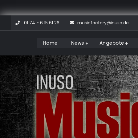
Skip
01 74 - 6 15 61 26
musicfactory@inuso.de
to
content
Home
News
Angebote
Musicfactory