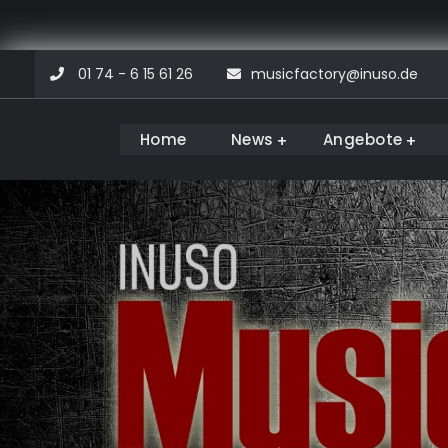
Skip
01 74 - 6 15 61 26
musicfactory@inuso.de
to
content
Home
News
Angebote
Musicfactory