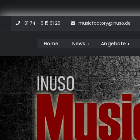
Skip
01 74 - 6 15 61 26
musicfactory@inuso.de
to
content
Home
News
Angebote
Musicfactory