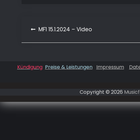
Beitragsnavigation
MF1 15.1.2024 – Video
Kündigung
Preise & Leistungen
Impressum
Dat
Copyright © 2026
Musicf