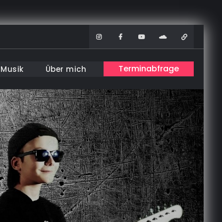
Instagram
Facebook
Youtube
Soundcloud
WhatsAp
Terminabfrage
Musik
Über mich