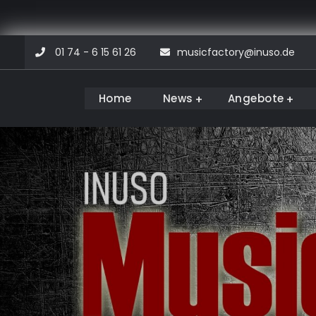
Skip
01 74 - 6 15 61 26
musicfactory@inuso.de
to
content
Home
News
Angebote
Musicfactory