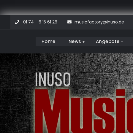
Skip
01 74 - 6 15 61 26
musicfactory@inuso.de
to
content
Home
News
Angebote
Musicfactory