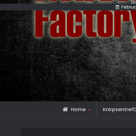
Februa
Home
Knirpsentref