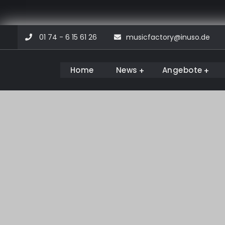
Skip
01 74 - 6 15 61 26
musicfactory@inuso.de
to
content
Home
News
Angebote
Musicfactory