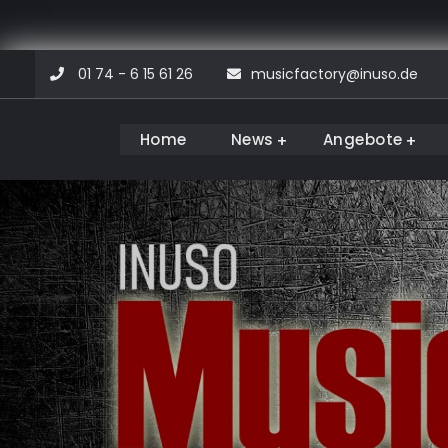
Skip
01 74 - 6 15 61 26
musicfactory@inuso.de
to
content
Home
News
Angebote
Musicfactory