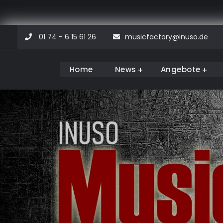
Skip
01 74 - 6 15 61 26
musicfactory@inuso.de
to
content
Home
News
Angebote
Musicfactory