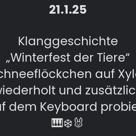
21.1.25
Klanggeschichte
„Winterfest der Tiere“
chneeflöckchen auf Xy
iederholt und zusätzli
f dem Keyboard probie
🎹❄️🐰