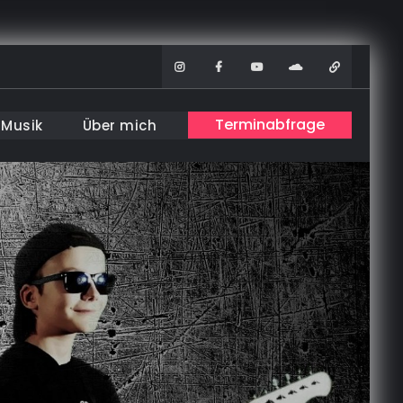
Instagram
Facebook
Youtube
Soundcloud
WhatsAp
Terminabfrage
Musik
Über mich