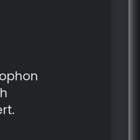
lophon
ch
rt.