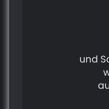
und S
w
au