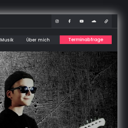
Instagram
Facebook
Youtube
Soundcloud
WhatsAp
Terminabfrage
Musik
Über mich