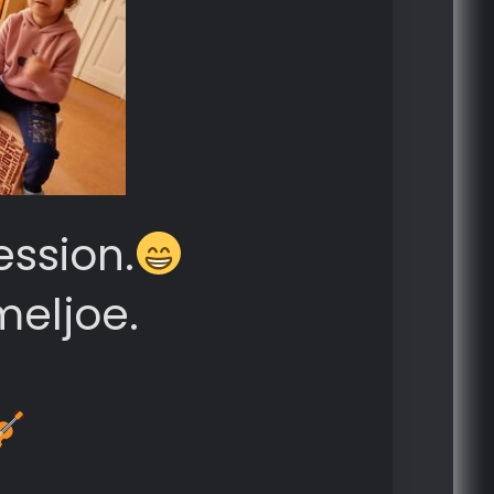
ssion.
eljoe.