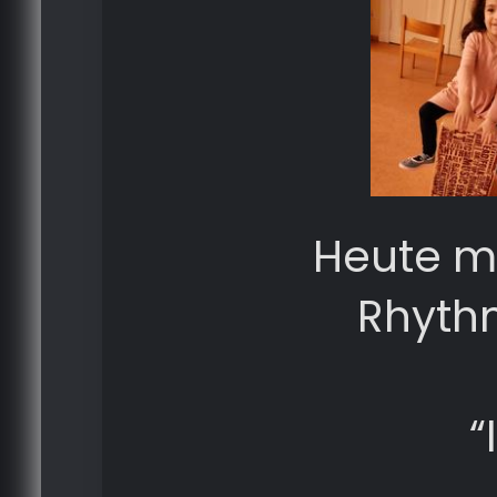
Heute m
Rhyth
“