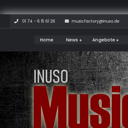
Skip
01 74 - 6 15 61 26
musicfactory@inuso.de
to
content
Home
News
Angebote
Musicfactory