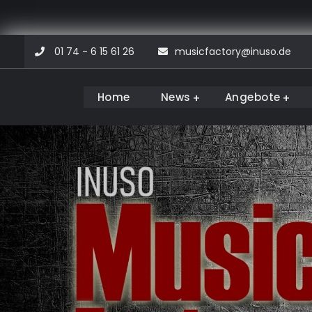
Skip
01 74 - 6 15 61 26
musicfactory@inuso.de
to
content
Home
News
Angebote
Musicfactory