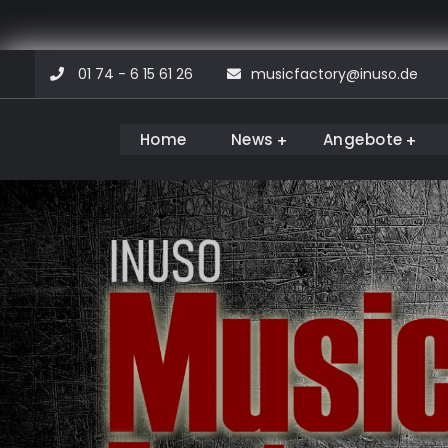
Skip
01 74 - 6 15 61 26
musicfactory@inuso.de
to
content
Home
News
Angebote
Musicfactory