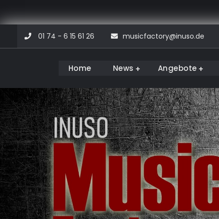
Skip
01 74 - 6 15 61 26
musicfactory@inuso.de
to
content
Home
News
Angebote
Musicfactory