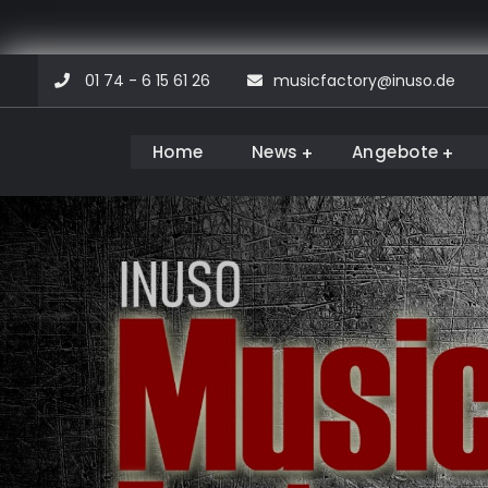
Skip
01 74 - 6 15 61 26
musicfactory@inuso.de
to
content
Home
News
Angebote
Musicfactory