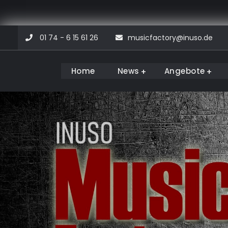
Skip
01 74 - 6 15 61 26
musicfactory@inuso.de
to
content
Home
News
Angebote
Musicfactory