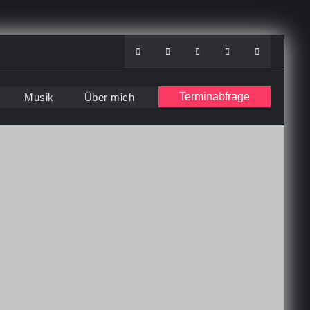
Instagram
Facebook
Youtube
Soundcloud
WhatsApp
Terminabfrage
Musik
Über mich