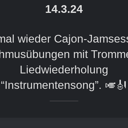
14.3.24
mal wieder Cajon-Jamsess
hmusübungen mit Tromme
Liedwiederholung
“Instrumentensong”. 🎺🎻