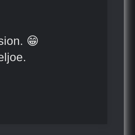
ion. 😁
ljoe.