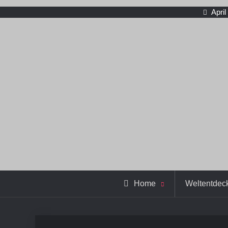
April
Home
Weltentdec