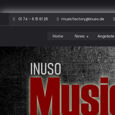
Skip
01 74 - 6 15 61 26
musicfactory@inuso.de
to
content
Home
News
Angebote
Musicfactory