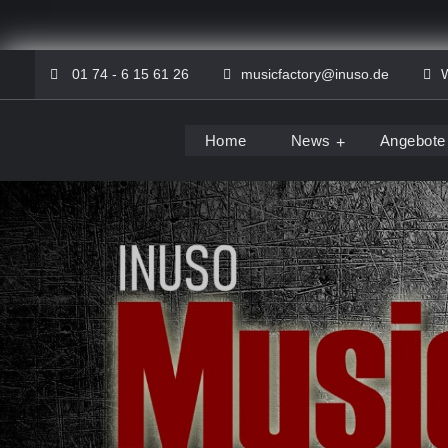
Skip
01 74 - 6 15 61 26
musicfactory@inuso.de
W
to
content
Home
News
Angebote
Musicfactory