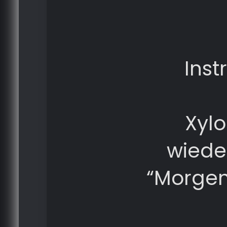
Ins
Xylo
wiede
“Morge