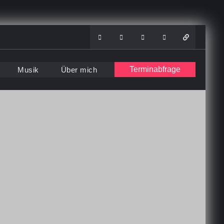
Instagram
Facebook
Youtube
Soundcloud
WhatsAp
Terminabfrage
Musik
Über mich