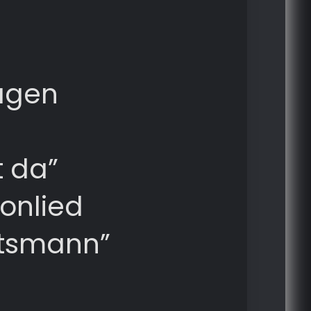
agen
t da”
onlied
tsmann”