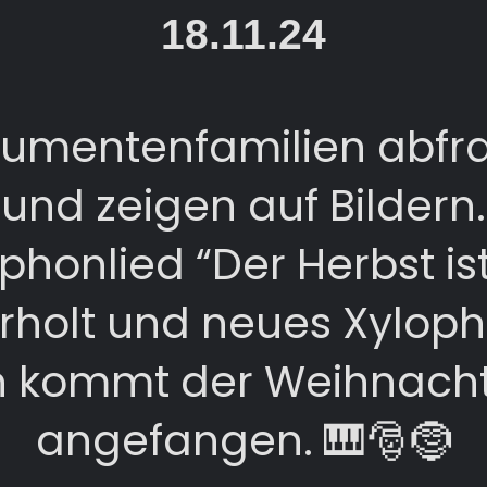
18.11.24
trumentenfamilien abfr
und zeigen auf Bildern.
phonlied “Der Herbst is
rholt und neues Xyloph
n kommt der Weihnach
angefangen. 🎹🎅🤶