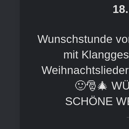
18
Wunschstunde vor
mit Klangges
Weihnachtsliede
🙂🎅🎄 W
SCHÖNE WE