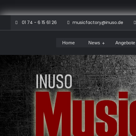
Skip
01 74 - 6 15 61 26
musicfactory@inuso.de
to
content
Home
News
Angebote
Musicfactory