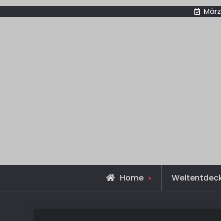
März
Home
Weltentdec