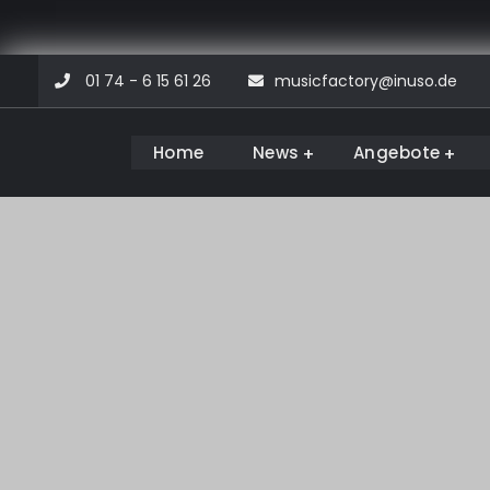
Skip
01 74 - 6 15 61 26
musicfactory@inuso.de
to
content
Home
News
Angebote
Musicfactory