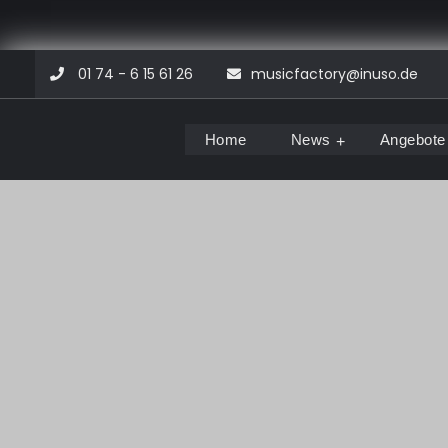
Skip
01 74 - 6 15 61 26
musicfactory@inuso.de
to
content
Home
News
Angebote
Musicfactory