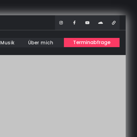
Instagram
Facebook
Youtube
Soundcloud
WhatsAp
Terminabfrage
Musik
Über mich