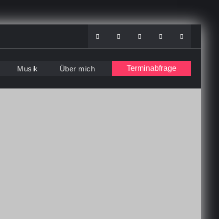
Instagram
Facebook
Youtube
Soundcloud
WhatsApp
Terminabfrage
Musik
Über mich