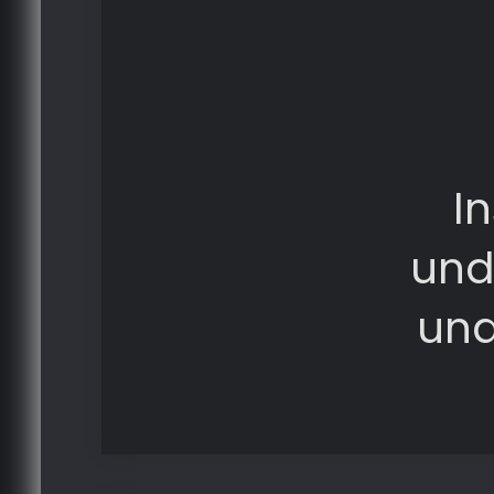
I
und
und