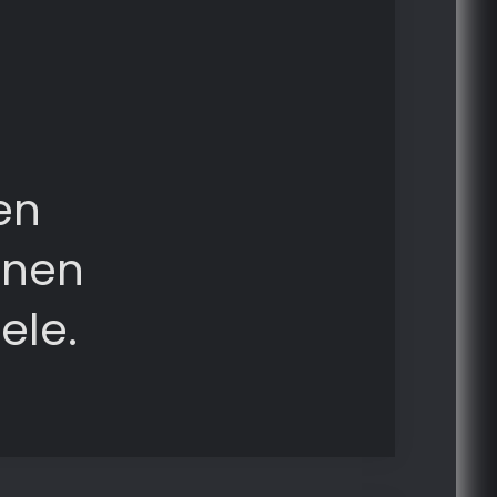
en
rnen
ele.