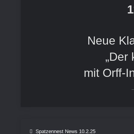
1
Neue Kl
„Der 
mit Orff-
Beitragsnavigation
Spatzennest News 10.2.25