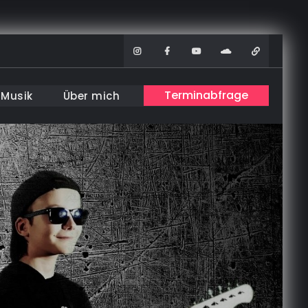
Instagram
Facebook
Youtube
Soundcloud
WhatsAp
Terminabfrage
Musik
Über mich