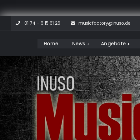
Skip
01 74 - 6 15 61 26
musicfactory@inuso.de
to
content
Home
News
Angebote
Musicfactory