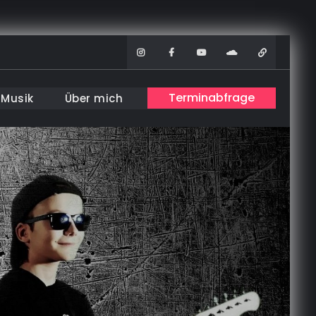
Instagram
Facebook
Youtube
Soundcloud
WhatsAp
Terminabfrage
Musik
Über mich