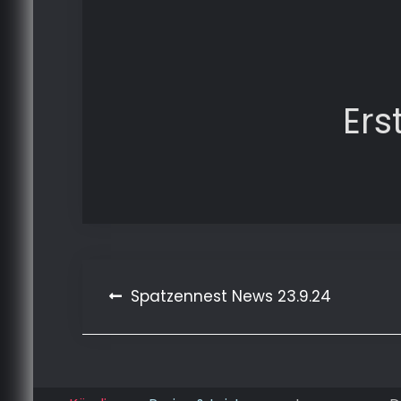
Ers
Beitragsnavigation
Spatzennest News 23.9.24