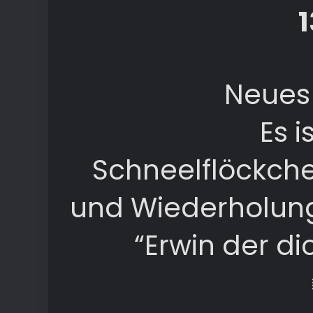
1
Neues 
Es i
Schneelflöckch
und Wiederholung
“Erwin der d