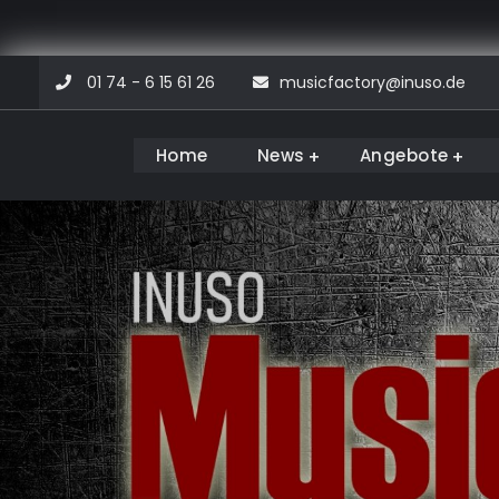
Skip
01 74 - 6 15 61 26
musicfactory@inuso.de
to
content
Home
News
Angebote
Musicfactory