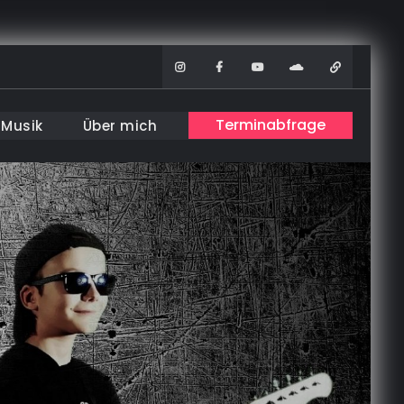
Instagram
Facebook
Youtube
Soundcloud
WhatsAp
Terminabfrage
Musik
Über mich