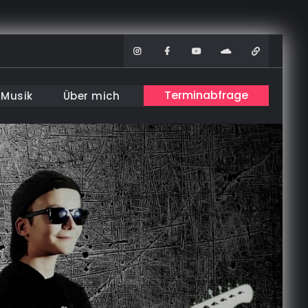
Instagram
Facebook
Youtube
Soundcloud
WhatsAp
Terminabfrage
Musik
Über mich