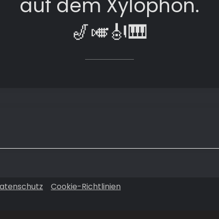
auf dem Xylophon.
🎷🎺🎻🎹
atenschutz
Cookie-Richtlinien