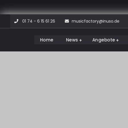
Skip
01 74 - 6 15 61 26
musicfactory@inuso.de
to
content
Home
News
Angebote
Musicfactory