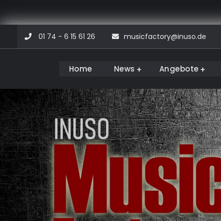
Skip
01 74 - 6 15 61 26
musicfactory@inuso.de
to
content
Home
News
Angebote
Musicfactory